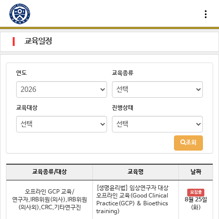
교육일정
연도
교육종류
교육대상
진행상태
조회
교육종류/대상
교육명
날짜
[생명윤리법] 임상연구자 대상
오프라인 GCP 교육/
모집중
오프라인 교육(Good Clinical
연구자,IRB위원(의사),IRB위원
8월 25일
Practice(GCP) & Bioethics
(의사외),CRC,기타연구진
(화)
training)