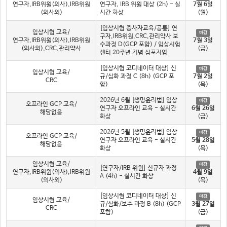
연구자,IRB위원(의사),IRB위원
연구자, IRB 위원 대상 (2h) - 실
7월 6일
(의사외)
시간 화상
(월)
[임상시험 종사자교육/공통] 연
임상시험 교육/
마감
구자,IRB위원,CRC,관리약사 보
연구자,IRB위원(의사),IRB위원
7월 3일
수과정 D(GCP 포함) / 임상시험
(의사외),CRC,관리약사
(금)
센터 20주년 기념 심포지엄
[임상시험 코디네이터 대상] 신
마감
임상시험 교육/
규/심화 과정 C (8h) (GCP 포
7월 2일
CRC
함)
(목)
2026년 6월 [생명윤리법] 임상
마감
오프라인 GCP 교육/
연구자 오프라인 교육 - 실시간
6월 26일
해당없음
화상
(금)
2026년 5월 [생명윤리법] 임상
마감
오프라인 GCP 교육/
연구자 오프라인 교육 - 실시간
5월 28일
해당없음
화상
(목)
임상시험 교육/
마감
[연구자/IRB 위원] 신규자 과정
연구자,IRB위원(의사),IRB위원
4월 9일
A (4h) - 실시간 화상
(의사외)
(목)
[임상시험 코디네이터 대상] 신
마감
임상시험 교육/
규/심화/보수 과정 B (8h) (GCP
3월 27일
CRC
포함)
(금)