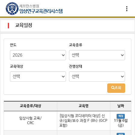
세브란스병원
임상연구교육관리시스템
교육일정
연도
교육종류
교육대상
진행상태
조회
교육종류/대상
교육명
날짜
[임상시험 코디네이터 대상] 신
예정
임상시험 교육/
규/심화/보수 과정 F (8h) (GCP
11월 6일
CRC
포함)
(금)