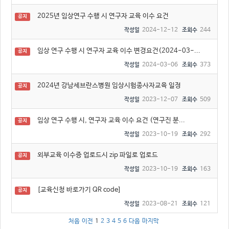
2025년 임상연구 수행 시 연구자 교육 이수 요건
공지
2024-12-12
244
작성일
조회수
임상 연구 수행 시 연구자 교육 이수 변경요건(2024-03-...
공지
2024-03-06
373
작성일
조회수
2024년 강남세브란스병원 임상시험종사자교육 일정
공지
2023-12-07
509
작성일
조회수
임상 연구 수행 시, 연구자 교육 이수 요건 (연구진 분...
공지
2023-10-19
292
작성일
조회수
외부교육 이수증 업로드시 zip 파일로 업로드
공지
2023-10-19
163
작성일
조회수
[교육신청 바로가기 QR code]
공지
2023-08-21
121
작성일
조회수
처음
이전
1
2
3
4
5
6
다음
마지막